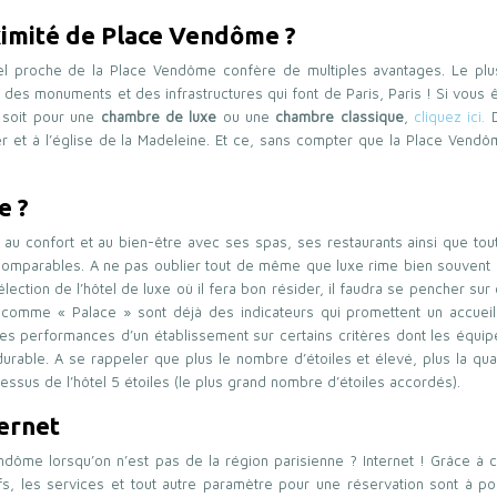
oximité de Place Vendôme ?
ôtel proche de la Place Vendôme confère de multiples avantages. Le pl
t des monuments et des infrastructures qui font de Paris, Paris ! Si vous ê
e soit pour une
chambre de luxe
ou une
chambre classique
,
cliquez ici.
D
r et à l’église de la Madeleine. Et ce, sans compter que la Place Vendô
e ?
au confort et au bien-être avec ses spas, ses restaurants ainsi que tou
incomparables. A ne pas oublier tout de même que luxe rime bien souvent
sélection de l’hôtel de luxe où il fera bon résider, il faudra se pencher sur 
 comme « Palace » sont déjà des indicateurs qui promettent un accuei
t des performances d’un établissement sur certains critères dont les équi
 durable. A se rappeler que plus le nombre d’étoiles et élevé, plus la qua
dessus de l’hôtel 5 étoiles (le plus grand nombre d’étoiles accordés).
ternet
dôme lorsqu’on n’est pas de la région parisienne ? Internet ! Grâce à ce
arifs, les services et tout autre paramètre pour une réservation sont à p