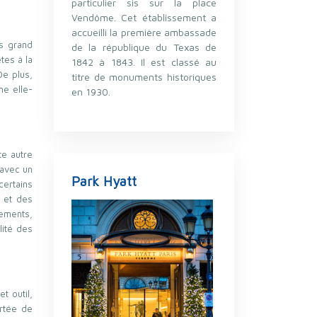
particulier sis sur la place
Vendôme. Cet établissement a
accueilli la première ambassade
us grand
de la république du Texas de
tes à la
1842 à 1843. Il est classé au
e plus,
titre de monuments historiques
me elle-
en 1930.
te autre
 avec un
Park Hyatt
certains
l et des
pements,
lité des
t outil,
ortée de